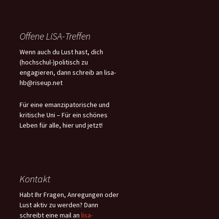
c
h
e
Offene LiSA-Treffen
n
n
Wenn auch du Lust hast, dich
a
(hochschul-)politisch zu
c
engagieren, dann schreib an lisa-
h
hb@riseup.net
:
Für eine emanzipatorische und
kritische Uni – Für ein schönes
Leben für alle, hier und jetzt!
Kontakt
Habt Ihr Fragen, Anregungen oder
Lust aktiv zu werden? Dann
schreibt eine mail an
lisa-