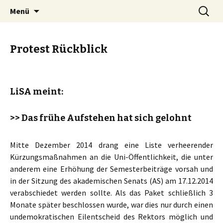
Liste der StudiengangsAktiven
Springe
Suchen
LiSA Bremen
Menü
zum
nach:
Inhalt
Protest Rückblick
LiSA meint:
>> Das frühe Aufstehen hat sich gelohnt
Mitte Dezember 2014 drang eine Liste verheerender
Kürzungsmaßnahmen an die Uni-Öffentlichkeit, die unter
anderem eine Erhöhung der Semesterbeiträge vorsah und
in der Sitzung des akademischen Senats (AS) am 17.12.2014
verabschiedet werden sollte. Als das Paket schließlich 3
Monate später beschlossen wurde, war dies nur durch einen
undemokratischen Eilentscheid des Rektors möglich und