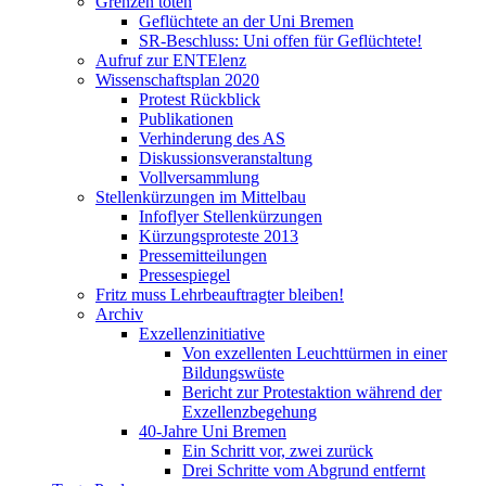
Grenzen töten
Geflüchtete an der Uni Bremen
SR-Beschluss: Uni offen für Geflüchtete!
Aufruf zur ENTElenz
Wissenschaftsplan 2020
Protest Rückblick
Publikationen
Verhinderung des AS
Diskussionsveranstaltung
Vollversammlung
Stellenkürzungen im Mittelbau
Infoflyer Stellenkürzungen
Kürzungsproteste 2013
Pressemitteilungen
Pressespiegel
Fritz muss Lehrbeauftragter bleiben!
Archiv
Exzellenzinitiative
Von exzellenten Leuchttürmen in einer
Bildungswüste
Bericht zur Protestaktion während der
Exzellenzbegehung
40-Jahre Uni Bremen
Ein Schritt vor, zwei zurück
Drei Schritte vom Abgrund entfernt