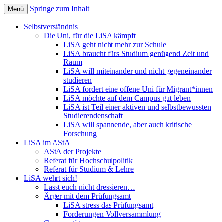
Springe zum Inhalt
Menü
Liste der StudiengangsAktiven
LiSA Bremen
Selbstverständnis
Die Uni, für die LiSA kämpft
LiSA geht nicht mehr zur Schule
LiSA braucht fürs Studium genügend Zeit und
Raum
LiSA will miteinander und nicht gegeneinander
studieren
LiSA fordert eine offene Uni für Migrant*innen
LiSA möchte auf dem Campus gut leben
LiSA ist Teil einer aktiven und selbstbewussten
Studierendenschaft
LiSA will spannende, aber auch kritische
Forschung
LiSA im AStA
AStA der Projekte
Referat für Hochschulpolitik
Referat für Studium & Lehre
LiSA wehrt sich!
Lasst euch nicht dressieren…
Ärger mit dem Prüfungsamt
LiSA stress das Prüfungsamt
Forderungen Vollversammlung